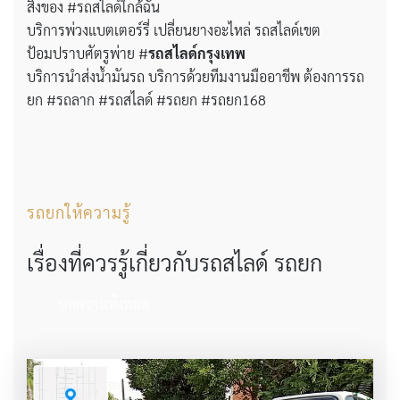
สิ่งของ #รถสไลด์ใกล้ฉัน
บริการพ่วงแบตเตอร์รี่ เปลี่ยนยางอะไหล่ รถสไลด์เขต
ป้อมปราบศัตรูพ่าย #
รถสไลด์กรุงเทพ
บริการนำส่งน้ำมันรถ บริการด้วยทีมงานมืออาชีพ ต้องการรถ
ยก #รถลาก #รถสไลด์ #รถยก #รถยก168
รถยกให้ความรู้
เรื่องที่ควรรู้เกี่ยวกับรถสไลด์ รถยก
บทความทั้งหมด