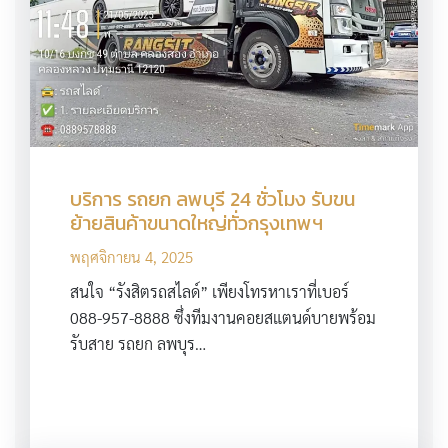
บริการ รถยก ลพบุรี 24 ชั่วโมง รับขน
ย้ายสินค้าขนาดใหญ่ทั่วกรุงเทพฯ
พฤศจิกายน 4, 2025
สนใจ “รังสิตรถสไลด์” เพียงโทรหาเราที่เบอร์
088-957-8888 ซึ่งทีมงานคอยสแตนด์บายพร้อม
รับสาย รถยก ลพบุร…