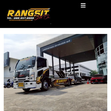
Skip
RANGSIT SlideON
to
content
รถยก168 รถสไลด์รังสิต รถสไลด์ ราคาถูก