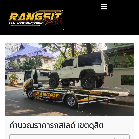
Skip
RANGSIT SlideON
to
content
รถยก168 รถสไลด์รังสิต รถสไลด์ ราคาถูก
คำนวณราคารถสไลด์ เขตดุสิต