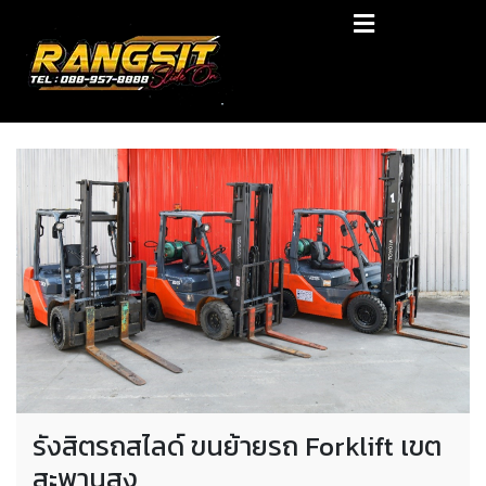
Skip
RANGSIT SlideON
to
content
รถยก168 รถสไลด์รังสิต รถสไลด์ ราคาถูก
รังสิตรถสไลด์ ขนย้ายรถ Forklift เขต
สะพานสูง