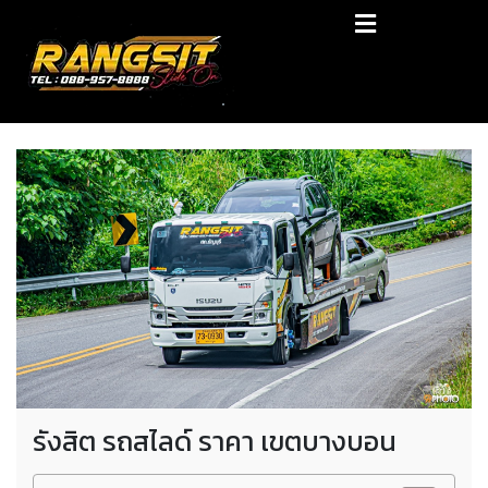
Skip
RANGSIT SlideON
to
content
รถยก168 รถสไลด์รังสิต รถสไลด์ ราคาถูก
รังสิต รถสไลด์ ราคา เขตบางบอน