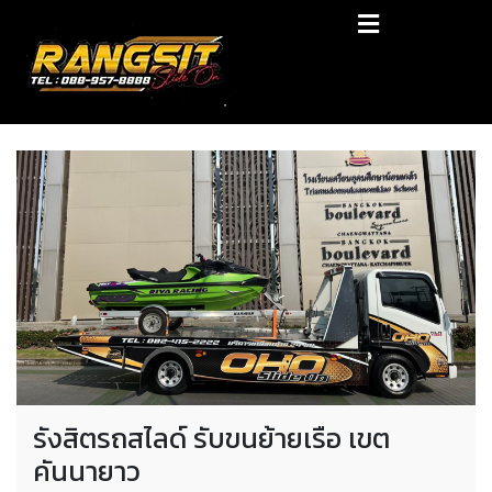
Skip
RANGSIT SlideON
to
content
รถยก168 รถสไลด์รังสิต รถสไลด์ ราคาถูก
รังสิตรถสไลด์ รับขนย้ายเรือ เขต
คันนายาว