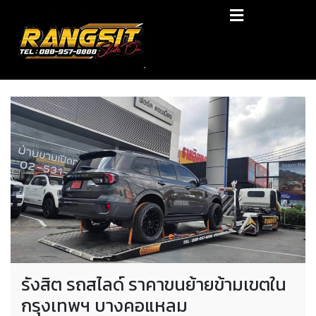
Skip
RANGSIT SlideON
to
content
รถยก168 รถสไลด์รังสิต รถสไลด์ ราคาถูก
รังสิต รถสไลด์ ราคาขนย้ายข้ามเขตใน
กรุงเทพฯ บางคอแหลม