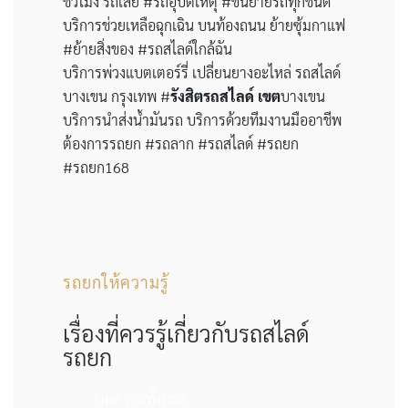
ชั่วโมง รถเสีย #รถอุบัติเหตุ #ขนย้ายรถทุกชนิด
บริการช่วยเหลือฉุกเฉิน บนท้องถนน ย้ายซุ้มกาแฟ
#ย้ายสิ่งของ #รถสไลด์ใกล้ฉัน
บริการพ่วงแบตเตอร์รี่ เปลี่ยนยางอะไหล่ รถสไลด์
บางเขน กรุงเทพ #
รังสิตรถสไลด์
เขต
บางเขน
บริการนำส่งน้ำมันรถ บริการด้วยทีมงานมืออาชีพ
ต้องการรถยก #รถลาก #รถสไลด์ #รถยก
#รถยก168
รถยกให้ความรู้
เรื่องที่ควรรู้เกี่ยวกับรถสไลด์
รถยก
บทความทั้งหมด