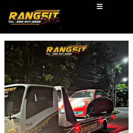
Skip
RANGSIT SlideON
to
content
รถยก168 รถสไลด์รังสิต รถสไลด์ ราคาถูก