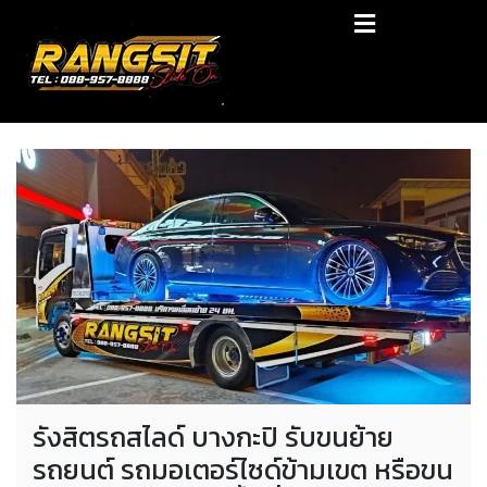
Skip
RANGSIT SlideON
to
content
รถยก168 รถสไลด์รังสิต รถสไลด์ ราคาถูก
รังสิตรถสไลด์ บางกะปิ รับขนย้าย
รถยนต์ รถมอเตอร์ไซด์ข้ามเขต หรือขน