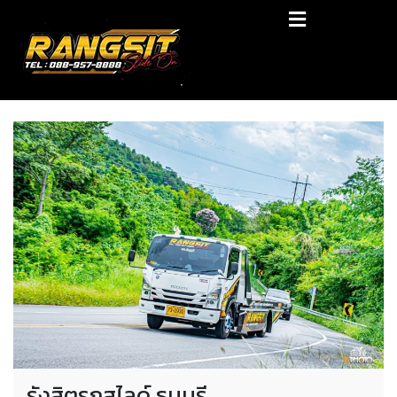
Skip
RANGSIT SlideON
to
content
รถยก168 รถสไลด์รังสิต รถสไลด์ ราคาถูก
รังสิตรถสไลด์ ธนบุรี