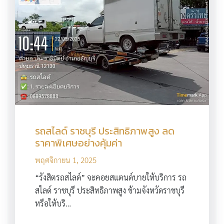
รถสไลด์ ราชบุรี ประสิทธิภาพสูง ลด
ราคาพิเศษอย่างคุ้มค่า
พฤศจิกายน 1, 2025
“รังสิตรถสไลด์” จะคอยสแตนด์บายให้บริการ รถ
สไลด์ ราชบุรี ประสิทธิภาพสูง ข้ามจังหวัดราชบุรี
หรือให้บริ…