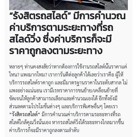
“รังสิตรถสไลด์” มีการคำนวณ
ค่าบริการตามระยะทางที่รถ
สไลด์วิ่ง ซึ่งค่าบริการก็จะมี
ราคาถูกลงตามระยะทาง
หลายๆ ท่านคงสงสัยว่าหากต้องการใช้งานรถสไลด์นั้นราคาแค่
ไหน? แพงมากไหม? เราการันตีต่อลูกค้าได้เลยว่าเราคือ ผู้ให้
บริการรถสไลด์ราคาถูก และมีมาตรฐานราคาในระดับสากล ไม่
แพงอย่างแน่นอน เรามีเรทราคาการขนย้าย/เคลื่อนย้ายที่
ชัดเจนให้ลูกค้าสามารถเลือกและคำนวณเองได้ อีกทั้งยังมี
ส่วนลดตามโปรโมชั่นต่างๆ และบริการพิเศษอื่นๆ โดยเรา
“รังสิตรถสไลด์”
มีการคำนวณค่าบริการตามระยะทางที่รถ
สไลด์ใกล้คุณวิ่งนั่นเอง หากรถสไลด์วิ่งได้ระยะทางไกลมากขึ้น
ค่าบริการก็จะมีราคาถูกลงตามลำดับ