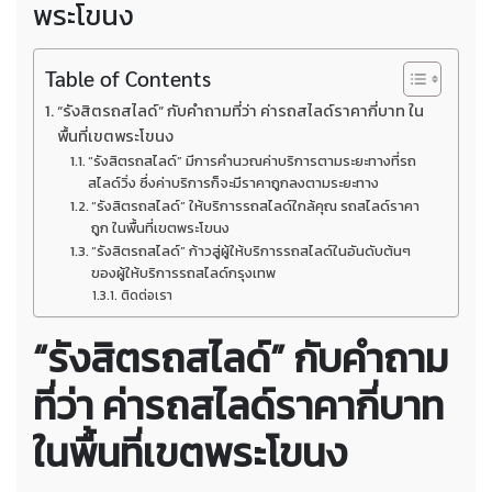
พระโขนง
Table of Contents
“รังสิตรถสไลด์” กับคำถามที่ว่า ค่ารถสไลด์ราคากี่บาท ใน
พื้นที่เขตพระโขนง
“รังสิตรถสไลด์” มีการคำนวณค่าบริการตามระยะทางที่รถ
สไลด์วิ่ง ซึ่งค่าบริการก็จะมีราคาถูกลงตามระยะทาง
“รังสิตรถสไลด์” ให้บริการรถสไลด์ใกล้คุณ รถสไลด์ราคา
ถูก ในพื้นที่เขตพระโขนง
“รังสิตรถสไลด์” ก้าวสู่ผู้ให้บริการรถสไลด์ในอันดับต้นๆ
ของผู้ให้บริการรถสไลด์กรุงเทพ
ติดต่อเรา
“รังสิตรถสไลด์” กับคำถาม
ที่ว่า ค่ารถสไลด์ราคากี่บาท
ในพื้นที่เขตพระโขนง