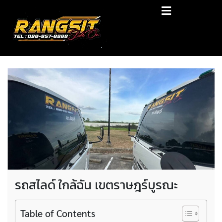
Skip
RANGSIT SlideON
to
content
รถยก168 รถสไลด์รังสิต รถสไลด์ ราคาถูก
รถสไลด์ ใกล้ฉัน เขตราษฎร์บูรณะ
Table of Contents