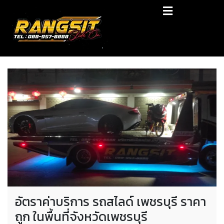
Skip
RANGSIT SlideON
to
content
รถยก168 รถสไลด์รังสิต รถสไลด์ ราคาถูก
อัตราค่าบริการ รถสไลด์ เพชรบุรี ราคา
ถูก ในพื้นที่จังหวัดเพชรบุรี