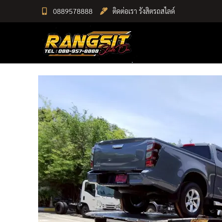
Skip
0889578888
ติดต่อเรา รังสิตรถสไลด์
to
RANGSIT SlideON
content
รถยก168 รถสไลด์รังสิต รถสไลด์ ราคาถูก