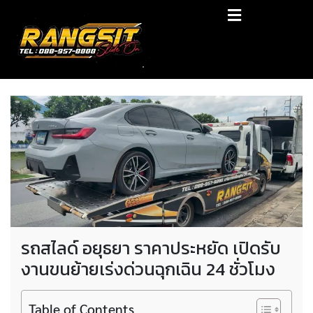
Skip
RANGSIT SlideON
to
content
รถยก168 รถสไลด์รังสิต รถสไลด์ ราคาถูก
รถสไลด์ อยุธยา ราคาประหยัด เปิดรับ
งานขนย้ายเร่งด่วนฉุกเฉิน 24 ชั่วโมง
Table of Contents