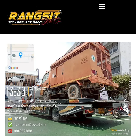
Skip
RANGSIT SlideON
to
content
รถยก168 รถสไลด์รังสิต รถสไลด์ ราคาถูก