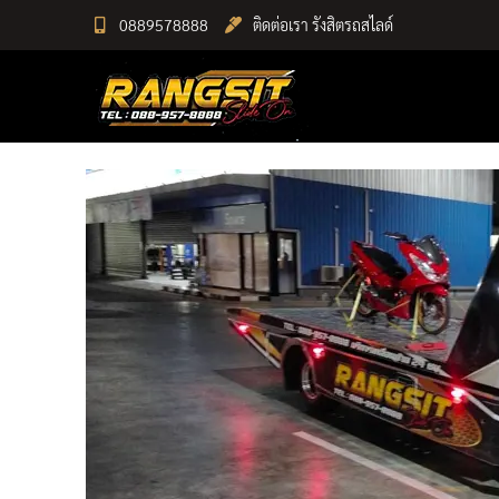
Skip
0889578888
ติดต่อเรา รังสิตรถสไลด์
to
RANGSIT SlideON
content
รถยก168 รถสไลด์รังสิต รถสไลด์ ราคาถูก