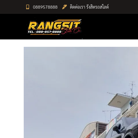
Skip
0889578888
ติดต่อเรา รังสิตรถสไลด์
to
RANGSIT SlideON
content
รถยก168 รถสไลด์รังสิต รถสไลด์ ราคาถูก