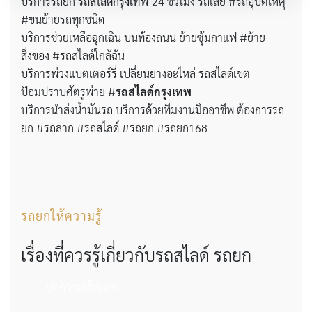
บริการรถยก
รถสไลด์กรุงเทพ
24 ชั่วโมง รถเสีย #รถอุบัติเหตุ
#ขนย้ายรถทุกชนิด
บริการช่วยเหลือฉุกเฉิน บนท้องถนน ย้ายซุ้มกาแฟ #ย้าย
สิ่งของ #รถสไลด์ใกล้ฉัน
บริการพ่วงแบตเตอร์รี่ เปลี่ยนยางอะไหล่ รถสไลด์เขต
ป้อมปราบศัตรูพ่าย #
รถสไลด์กรุงเทพ
บริการนำส่งน้ำมันรถ บริการด้วยทีมงานมืออาชีพ ต้องการรถ
ยก #รถลาก #รถสไลด์ #รถยก #รถยก168
รถยกให้ความรู้
เรื่องที่ควรรู้เกี่ยวกับรถสไลด์ รถยก
บทความทั้งหมด