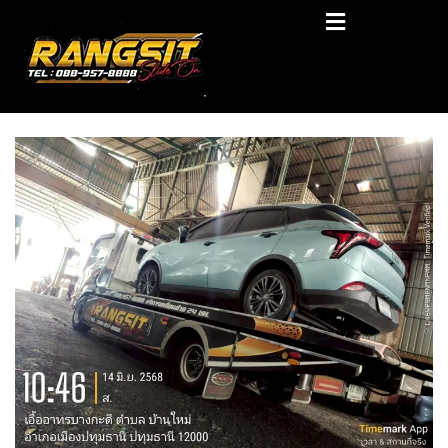
Skip
RANGSIT SlideON
to
content
รถยก168 รถสไลด์รังสิต รถสไลด์ ราคาถูก