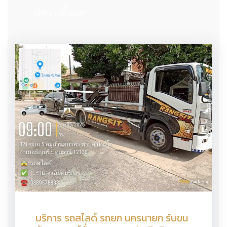
บทความทั้งหมด
บริการ รถสไลด์ รถยก นครนายก รับขน