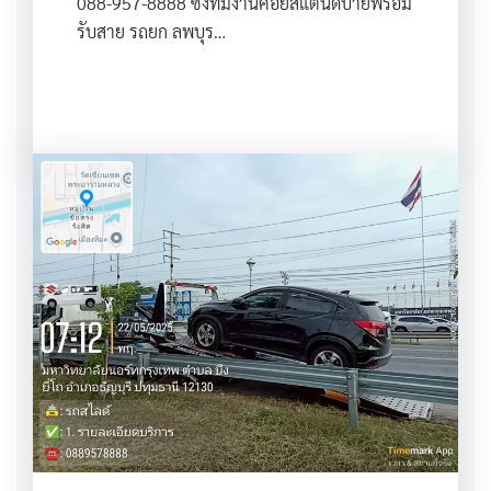
088-957-8888 ซึ่งทีมงานคอยสแตนด์บายพร้อม
รับสาย รถยก ลพบุร…