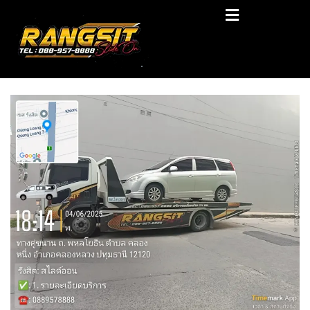
Skip
RANGSIT SlideON
to
content
รถยก168 รถสไลด์รังสิต รถสไลด์ ราคาถูก