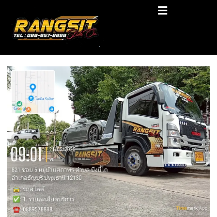
Skip
RANGSIT SlideON
to
content
รถยก168 รถสไลด์รังสิต รถสไลด์ ราคาถูก