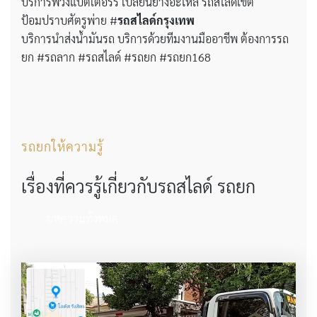
บริการพ่วงแบตเตอร์รี่ เปลี่ยนยางอะไหล่ รถสไลด์เขต
ป้อมปราบศัตรูพ่าย #
รถสไลด์กรุงเทพ
บริการนำส่งน้ำมันรถ บริการด้วยทีมงานมืออาชีพ ต้องการรถ
ยก #รถลาก #รถสไลด์ #รถยก #รถยก168
รถยกให้ความรู้
เรื่องที่ควรรู้เกี่ยวกับรถสไลด์ รถยก
บทความทั้งหมด