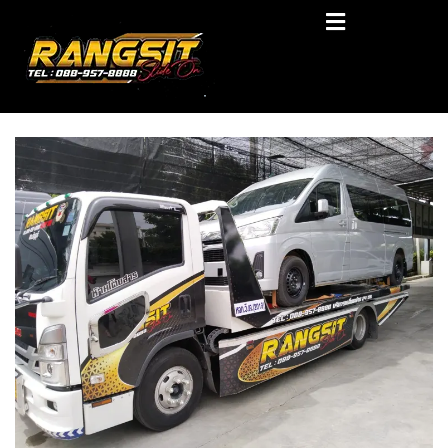
Skip
RANGSIT SlideON
to
content
รถยก168 รถสไลด์รังสิต รถสไลด์ ราคาถูก