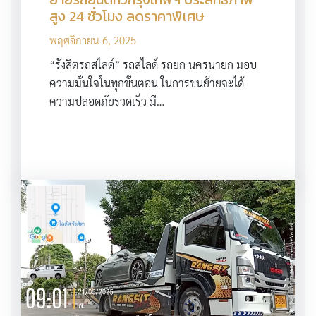
สูง 24 ชั่วโมง ลดราคาพิเศษ
พฤศจิกายน 6, 2025
“รังสิตรถสไลด์” รถสไลด์ รถยก นครนายก มอบ
ความมั่นใจในทุกขั้นตอน ในการขนย้ายจะได้
ความปลอดภัยรวดเร็ว มี…