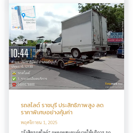
รถสไลด์ ราชบุรี ประสิทธิภาพสูง ลด
ราคาพิเศษอย่างคุ้มค่า
พฤศจิกายน 1, 2025
“รังสิตรถสไลด์” จะคอยสแตนด์บายให้บริการ รถ