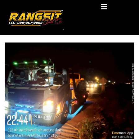
Skip
RANGSIT SlideON
to
content
รถยก168 รถสไลด์รังสิต รถสไลด์ ราคาถูก