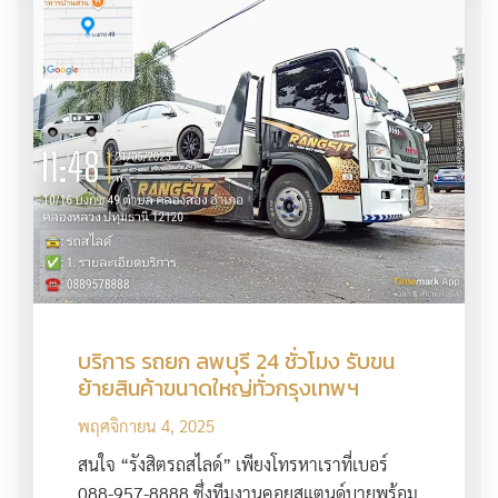
บริการ รถยก ลพบุรี 24 ชั่วโมง รับขน
ย้ายสินค้าขนาดใหญ่ทั่วกรุงเทพฯ
พฤศจิกายน 4, 2025
สนใจ “รังสิตรถสไลด์” เพียงโทรหาเราที่เบอร์
088-957-8888 ซึ่งทีมงานคอยสแตนด์บายพร้อม