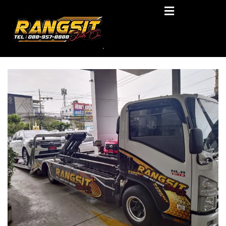
Skip
RANGSIT SlideON
to
content
รถยก168 รถสไลด์รังสิต รถสไลด์ ราคาถูก