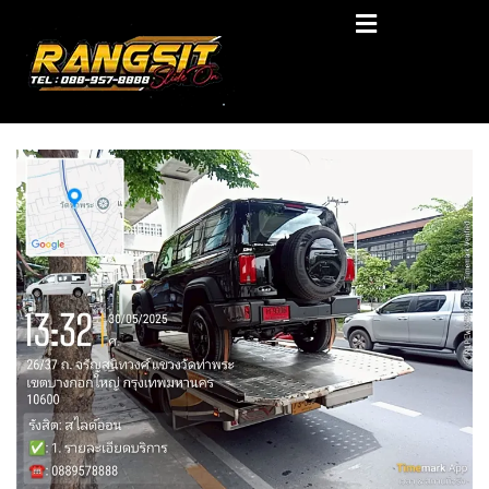
Skip
RANGSIT SlideON
to
content
รถยก168 รถสไลด์รังสิต รถสไลด์ ราคาถูก