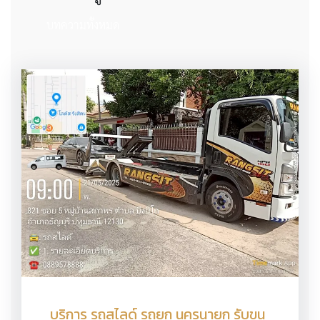
บทความทั้งหมด
บริการ รถสไลด์ รถยก นครนายก รับขน