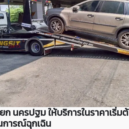
ถยก นครปฐม
ให้บริการในราคาเริ่มต้
นการณ์ฉุกเฉิน