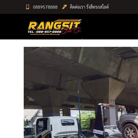
Skip
0889578888
ติดต่อเรา รังสิตรถสไลด์
to
RANGSIT SlideON
content
รถยก168 รถสไลด์รังสิต รถสไลด์ ราคาถูก