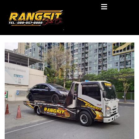
Skip
RANGSIT SlideON
to
content
รถยก168 รถสไลด์รังสิต รถสไลด์ ราคาถูก