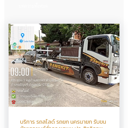
บทความทั้งหมด
บริการ รถสไลด์ รถยก นครนายก รับขน