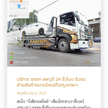
บริการ รถยก ลพบุรี 24 ชั่วโมง รับขน
ย้ายสินค้าขนาดใหญ่ทั่วกรุงเทพฯ
พฤศจิกายน 4, 2025
สนใจ “รังสิตรถสไลด์” เพียงโทรหาเราที่เบอร์
088-957-8888 ซึ่งทีมงานคอยสแตนด์บายพร้อม