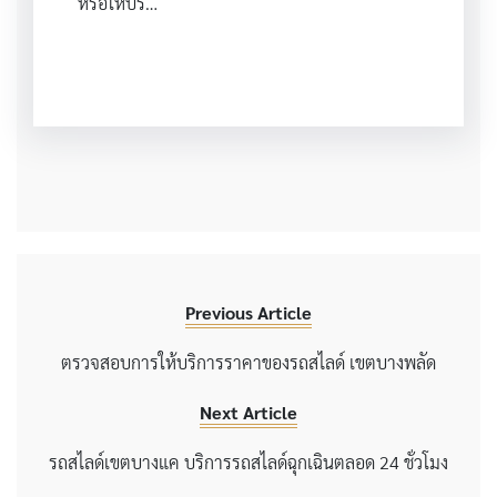
หรือให้บริ…
Previous Article
ตรวจสอบการให้บริการราคาของรถสไลด์ เขตบางพลัด
Next Article
รถสไลด์เขตบางแค บริการรถสไลด์ฉุกเฉินตลอด 24 ชั่วโมง