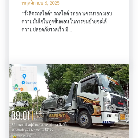
พฤศจิกายน 6, 2025
“รังสิตรถสไลด์” รถสไลด์ รถยก นครนายก มอบ
ความมั่นใจในทุกขั้นตอน ในการขนย้ายจะได้
ความปลอดภัยรวดเร็ว มี…