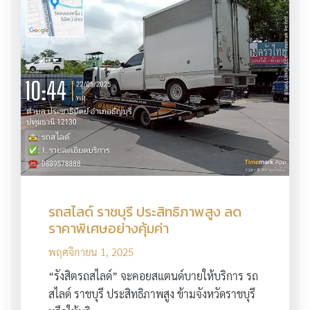
รถสไลด์ ราชบุรี ประสิทธิภาพสูง ลด
ราคาพิเศษอย่างคุ้มค่า
พฤศจิกายน 1, 2025
“รังสิตรถสไลด์” จะคอยสแตนด์บายให้บริการ รถ
สไลด์ ราชบุรี ประสิทธิภาพสูง ข้ามจังหวัดราชบุรี