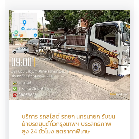
บริการ รถสไลด์ รถยก นครนายก รับขน
ย้ายรถยนต์ทั่วกรุงเทพฯ ประสิทธิภาพ
สูง 24 ชั่วโมง ลดราคาพิเศษ