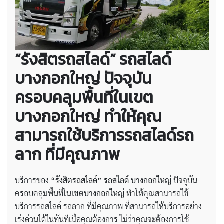
“รังสิตรถสไลด์” รถสไลด์
บางกอกใหญ่ ปัจจุบัน
ครอบคลุมพื้นที่ในเขต
บางกอกใหญ่ ทำให้คุณ
สามารถใช้บริการรถสไลด์รถ
ลาก ที่มีคุณภาพ
บริการของ
“รังสิตรถสไลด์”
รถสไลด์ บางกอกใหญ่
ปัจจุบัน
ครอบคลุมพื้นที่ใน
เขตบางกอกใหญ่
ทำให้คุณสามารถใช้
บริการรถสไลด์ รถลาก ที่มีคุณภาพ ที่สามารถให้บริการอย่าง
เร่งด่วนได้ในทันทีเมื่อคุณต้องการ ไม่ว่าคุณจะต้องการใช้