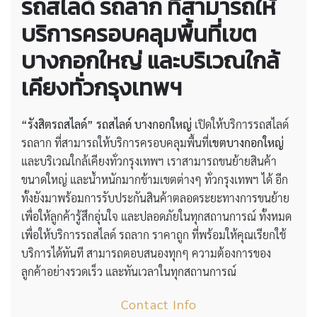
รถสไลด์ รถลาก ที่สามารถให้
บริการครอบคลุมพื้นที่เขต
บางกอกใหญ่ และบริเวณใกล้
เคียงทั่วกรุงเทพฯ
“รังสิตรถสไลด์”
รถสไลด์ บางกอกใหญ่
เปิดให้บริการรถสไลด์
รถลาก ที่สามารถให้บริการครอบคลุมพื้นที่
เขตบางกอกใหญ่
และบริเวณใกล้เคียงทั่วกรุงเทพฯ เราสามารถขนย้ายสินค้า
ขนาดใหญ่ และน้ำหนักมากข้ามเขตต่างๆ ทั่วกรุงเทพฯ ได้ อีก
ทั้งยังมาพร้อมการรับประกันสินค้าตลอดระยะทางการขนย้าย
เพื่อให้ลูกค้ารู้สึกอุ่นใจ และปลอดภัยในทุกสถานการณ์ ทั้งหมด
เพื่อให้บริการรถสไลด์ รถลาก ราคาถูก ที่พร้อมให้คุณเรียกใช้
บริการได้ทันที สามารถตอบสนองทุกๆ ความต้องการของ
ลูกค้าอย่างรวดเร็ว และทันเวลาในทุกสถานการณ์
Contact Info