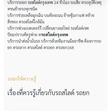
บริการรถยก
รถสไลด์กรุงเทพ
24 ชั่วโมง รถเสีย #รถอุบัติเหตุ
#ขนย้ายรถทุกชนิด
บริการช่วยเหลือฉุกเฉิน บนท้องถนน ย้ายซุ้มกาแฟ #ย้าย
สิ่งของ #รถสไลด์ใกล้ฉัน
บริการพ่วงแบตเตอร์รี่ เปลี่ยนยางอะไหล่ รถสไลด์เขต
ป้อมปราบศัตรูพ่าย #
รถสไลด์กรุงเทพ
บริการนำส่งน้ำมันรถ บริการด้วยทีมงานมืออาชีพ ต้องการรถ
ยก #รถลาก #รถสไลด์ #รถยก #รถยก168
รถยกให้ความรู้
เรื่องที่ควรรู้เกี่ยวกับรถสไลด์ รถยก
บทความทั้งหมด