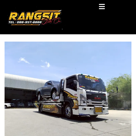
Skip
RANGSIT SlideON
to
content
รถยก168 รถสไลด์รังสิต รถสไลด์ ราคาถูก