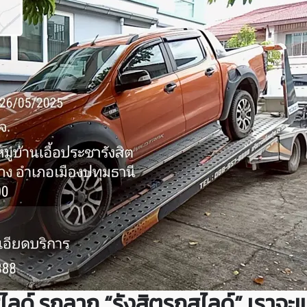
ไลด์ รถลาก “รังสิตรถสไลด์” เราจะ