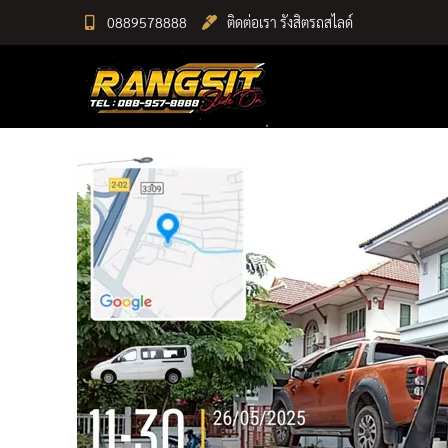
Skip
0889578888
ติดต่อเรา รังสิตรถสไลด์
to
RANGSIT SlideON
content
รถยก168 รถสไลด์รังสิต รถสไลด์ ราคาถูก