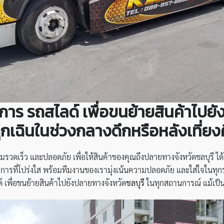
ิการ รถสไลด์ เพื่อขนย้ายสินค้าไปย
ุกเฉินในช่วงกลางดึกหรือหลังเที่ยง
วามรวดเร็ว และปลอดภัย เพื่อให้สินค้าของคุณถึงปลายทางจังหวัดชลบุรี ไ
การที่โปร่งใส พร้อมทีมงานของเรามุ่งเน้นความปลอดภัย และใส่ใจในทุกร
 เพื่อขนย้ายสินค้าไปยังปลายทางจังหวัด
ชลบุรี
ในทุกสถานการณ์ แม้เป็นเ