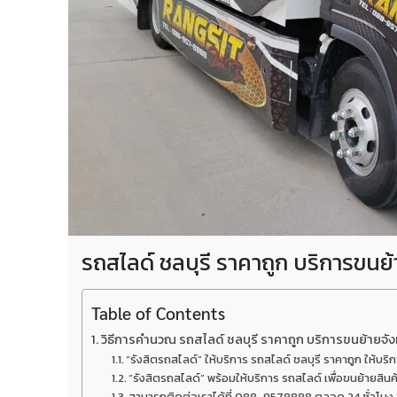
รถสไลด์ ชลบุรี ราคาถูก บริการขนย้
Table of Contents
วิธีการคำนวณ รถสไลด์ ชลบุรี ราคาถูก บริการขนย้ายจัง
“รังสิตรถสไลด์” ให้บริการ รถสไลด์ ชลบุรี ราคาถูก ให้บริ
“รังสิตรถสไลด์” พร้อมให้บริการ รถสไลด์ เพื่อขนย้ายสิน
สามารถติดต่อเราได้ที่ 088-9578888 ตลอด 24 ชั่วโมง 