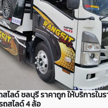
ถสไลด์ ชลบุรี ราคาถูก
ให้บริการในรา
รถสไลด์ 4 ล้อ