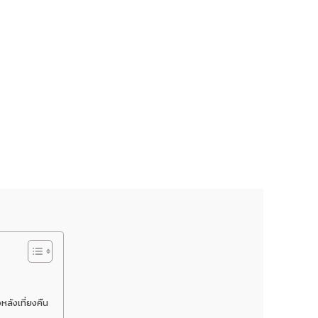
หลังเที่ยงคืน