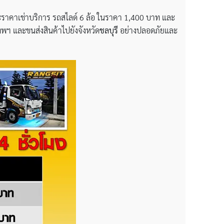
และราคาเช่าบริการ รถสไลด์ 6 ล้อ ในราคา 1,400 บาท และ
พฯ และขนส่งสินค้าไปยังจังหวัด
ชลบุรี
อย่างปลอดภัยและ