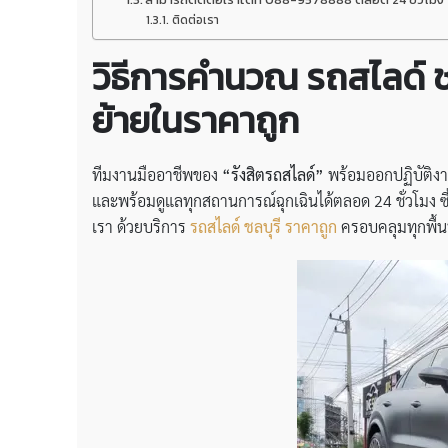
ติดต่อเรา
วิธีการคำนวณ รถสไลด์ ชล
ย้ายในราคาถูก
ทีมงานมืออาชีพของ
“รังสิตรถสไลด์”
พร้อมออกปฏิบัติงาน
และพร้อมดูแลทุกสถานการณ์ฉุกเฉินได้ตลอด 24 ชั่วโมง
เรา ด้วยบริการ
รถสไลด์ ชลบุรี ราคาถูก
ครอบคลุมทุกพื้นท