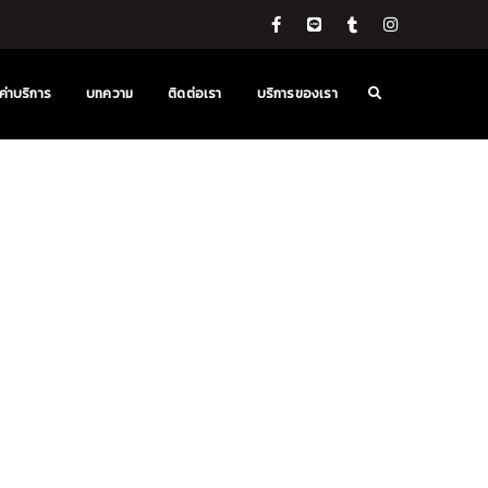
ค่าบริการ
บทความ
ติดต่อเรา
บริการของเรา