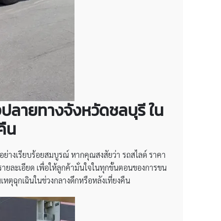
ังปลายทางจังหวัดชลบุรี ใน
คืน
ด้อย่างเรียบร้อยสมบูรณ์ หากคุณสงสัยว่า รถสไลด์ ราคา
ายละเอียด เพื่อให้ลูกค้ามั่นใจในทุกขั้นตอนของการขน
หตุฉุกเฉินในช่วงกลางดึกหรือหลังเที่ยงคืน