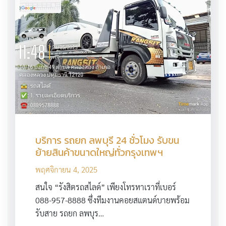
บริการ รถยก ลพบุรี 24 ชั่วโมง รับขน
ย้ายสินค้าขนาดใหญ่ทั่วกรุงเทพฯ
พฤศจิกายน 4, 2025
สนใจ “รังสิตรถสไลด์” เพียงโทรหาเราที่เบอร์
088-957-8888 ซึ่งทีมงานคอยสแตนด์บายพร้อม
รับสาย รถยก ลพบุร…