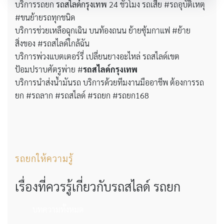
บริการรถยก
รถสไลด์กรุงเทพ
24 ชั่วโมง รถเสีย #รถอุบัติเหตุ
#ขนย้ายรถทุกชนิด
บริการช่วยเหลือฉุกเฉิน บนท้องถนน ย้ายซุ้มกาแฟ #ย้าย
สิ่งของ #รถสไลด์ใกล้ฉัน
บริการพ่วงแบตเตอร์รี่ เปลี่ยนยางอะไหล่ รถสไลด์เขต
ป้อมปราบศัตรูพ่าย #
รถสไลด์กรุงเทพ
บริการนำส่งน้ำมันรถ บริการด้วยทีมงานมืออาชีพ ต้องการรถ
ยก #รถลาก #รถสไลด์ #รถยก #รถยก168
รถยกให้ความรู้
เรื่องที่ควรรู้เกี่ยวกับรถสไลด์ รถยก
บทความทั้งหมด