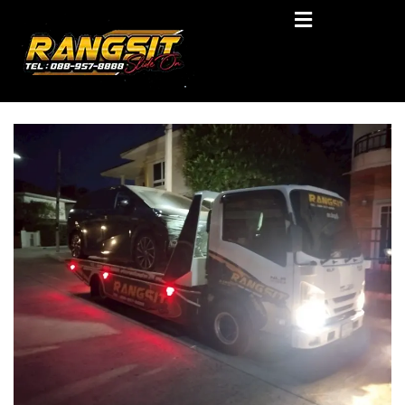
Skip
RANGSIT SlideON
to
content
รถยก168 รถสไลด์รังสิต รถสไลด์ ราคาถูก