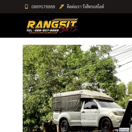
Skip
0889578888
ติดต่อเรา รังสิตรถสไลด์
to
RANGSIT SlideON
content
รถยก168 รถสไลด์รังสิต รถสไลด์ ราคาถูก