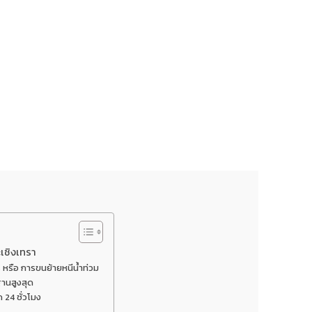
เชิงเทรา
กร หรือ การขนย้ายหนีน้ำท่วม
านสูงสุด
 24 ชั่วโมง