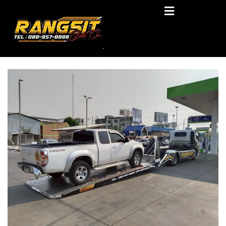
Skip
RANGSIT SlideON
to
content
รถยก168 รถสไลด์รังสิต รถสไลด์ ราคาถูก