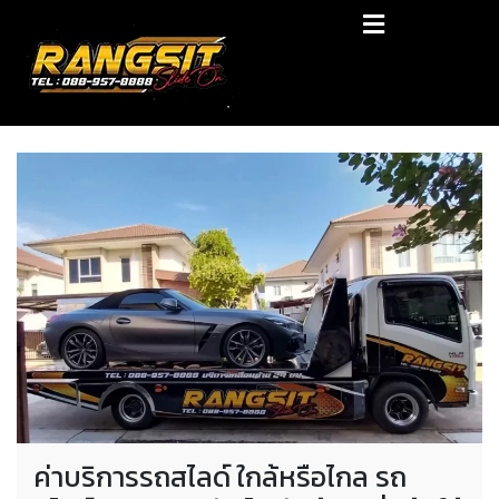
Skip
RANGSIT SlideON
to
content
รถยก168 รถสไลด์รังสิต รถสไลด์ ราคาถูก
ค่าบริการรถสไลด์ ใกล้หรือไกล รถ