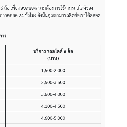
 6 ล้อ เพื่อตอบสนองความต้องการใช้งานรถสไลด์ของ
การตลอด 24 ชั่วโมง ดังนั้นคุณสามารถติดต่อเราได้ตลอด
ิการ
บริการ รถสไลด์ 6 ล้อ
(บาท)
1,500-2,000
2,500-3,500
3,600-4,000
4,100-4,500
4,600-5,000