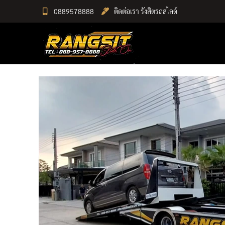
Skip
0889578888
ติดต่อเรา รังสิตรถสไลด์
to
RANGSIT SlideON
content
รถยก168 รถสไลด์รังสิต รถสไลด์ ราคาถูก