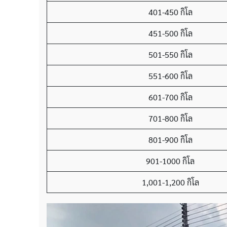
401-450 กิโล
451-500 กิโล
501-550 กิโล
551-600 กิโล
601-700 กิโล
701-800 กิโล
801-900 กิโล
901-1000 กิโล
1,001-1,200 กิโล