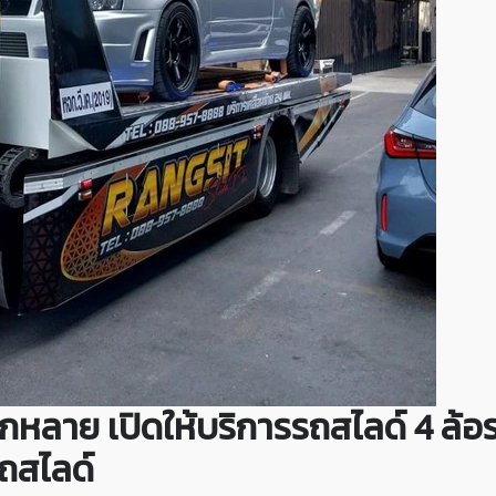
กหลาย เปิดให้บริการรถสไลด์ 4 ล้อร
ถสไลด์