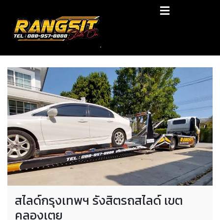
Skip
RANGSIT SlideON
to
content
รถยก168 รถสไลด์รังสิต รถสไลด์ ราคาถูก
สไลด์กรุงเทพฯ รังสิตรถสไลด์ เขต
คลองเตย