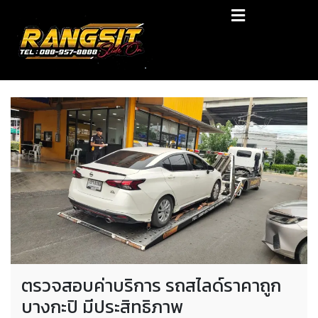
Skip
RANGSIT SlideON
to
content
รถยก168 รถสไลด์รังสิต รถสไลด์ ราคาถูก
ตรวจสอบค่าบริการ รถสไลด์ราคาถูก
บางกะปิ มีประสิทธิภาพ