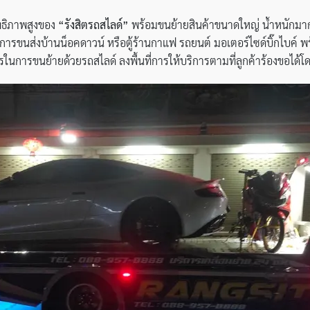
ธิภาพสูงของ
“รังสิตรถสไลด์”
พร้อมขนย้ายสินค้าขนาดใหญ่ น้ำหนักม
ารขนส่งบ้านน็อคดาวน์ หรือตู้ร้านกาแฟ รถยนต์ มอเตอร์ไซด์บิ๊กไบค์ พร
นการขนย้ายด้วยรถสไลด์ ลงพื้นที่การให้บริการตามที่ลูกค้าร้องขอได้โด