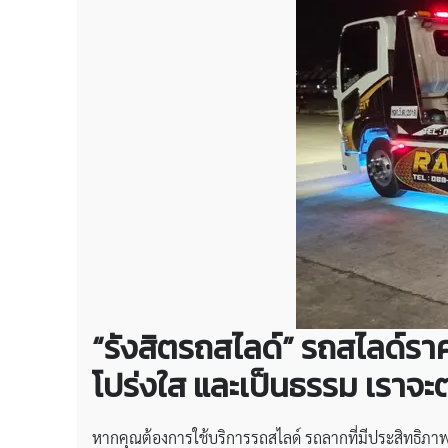
“รังสิตรถสไลด์” รถสไลด์ร
โปร่งใส และเป็นธรรม เรา
หากคุณต้องการใช้บริการรถสไลด์ รถลากที่มีประสิทธิภา