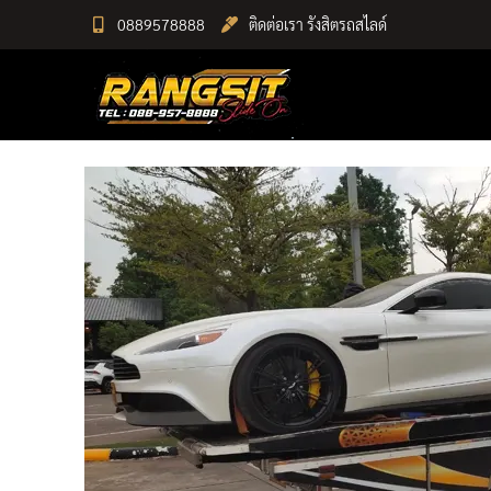
Skip
0889578888
ติดต่อเรา รังสิตรถสไลด์
to
RANGSIT SlideON
content
รถยก168 รถสไลด์รังสิต รถสไลด์ ราคาถูก