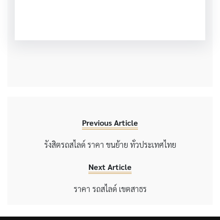
Previous Article
รังสิตรถสไลด์ ราคา ขนย้าย ทั่วประเทศไทย
Next Article
ราคา รถสไลด์ เขตสาธร