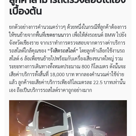
เบื้องต้น
ยกตัวอย่างการคำนวณคร่าวๆ ด้วยหนึ่งในกรณีที่ลูกค้าต้องการ
ให้ขนย้ายจากพื้นที่
เขตยานนาวา
เพื่อให้ส่งรถยนต์ BMW ไปยัง
จังหวัดเชียงราย จากเราทำการตรวจสอบจากตารางค่าบริการ
รถสไลด์ใกล้คุณของ
“รังสิตรถสไลด์”
โดยลูกค้าเลือกใช้งานรถ
สไลด์ 6 ล้อเพื่อขนย้ายไปพร้อมกับเครื่องเสียงขนาดใหญ่ รวม
ระยะทางการเดินทางทั้งหมดประมาณ 800 กิโลเมตร ดังนั้นจะ
เสียค่าบริการทั้งสิ้นที่ 18,000 บาท หากลองคำนวณค่าใช้จ่าย
แล้ว ลูกค้าจะเสียค่าบริการเพียงกิโลเมตรละ 22.5 บาทเท่านั้น
เอง ถือเป็นบริการรถสไลด์ราคาถูกอย่างมาก