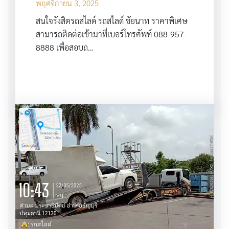
พฤศจิกายน 3, 2025
สนใจรังสิตรถสไลด์ รถสไลด์ ชัยนาท ราคาพิเศษ
สามารถติดต่อเข้ามาที่เบอร์โทรศัพท์ 088-957-
8888 เพื่อสอบถ…