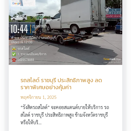
รถสไลด์ ราชบุรี ประสิทธิภาพสูง ลด
ราคาพิเศษอย่างคุ้มค่า
พฤศจิกายน 1, 2025
“รังสิตรถสไลด์” จะคอยสแตนด์บายให้บริการ รถ
สไลด์ ราชบุรี ประสิทธิภาพสูง ข้ามจังหวัดราชบุรี
หรือให้บริ…