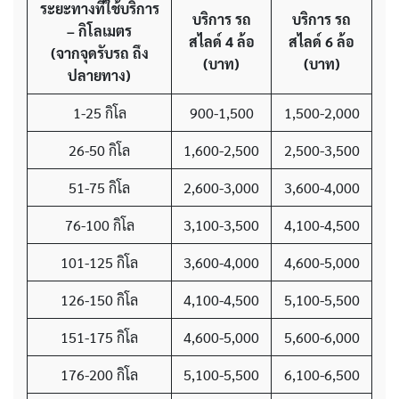
ระยะทางที่ใช้บริการ
บริการ รถ
บริการ รถ
– กิโลเมตร
สไลด์ 4 ล้อ
สไลด์ 6 ล้อ
(จากจุดรับรถ ถึง
(บาท)
(บาท)
ปลายทาง)
1-25 กิโล
900-1,500
1,500-2,000
26-50 กิโล
1,600-2,500
2,500-3,500
51-75 กิโล
2,600-3,000
3,600-4,000
76-100 กิโล
3,100-3,500
4,100-4,500
101-125 กิโล
3,600-4,000
4,600-5,000
126-150 กิโล
4,100-4,500
5,100-5,500
151-175 กิโล
4,600-5,000
5,600-6,000
176-200 กิโล
5,100-5,500
6,100-6,500