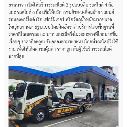
ยานนาวา
เปิดให้บริการรถสไลด์ 2 รูปแบบคือ รถสไลด์ 4 ล้อ
และ รถสไลด์ 6 ล้อ เพื่อให้บริการขนย้าย/เคลื่อนย้าย รถยนต์
รถมอเตอร์ไซด์ เรือ เฟอร์นิเจอร์ หรือวัตถุน้ำหนักมากขนาด
ใหญ่หลากหลายรูปแบบ โดยคิดอัตราค่าบริการโดยพื้นฐานที่
ราคากิโลเมตรละ 50 บาท และเมื่อวิ่งในระยะทางที่ไกลมากขึ้น
เรื่อยๆ ราคาก็จะถูกปรับลดลงตามระยะทางไกลที่รถสไลด์วิ่งใช้
งาน เพื่อให้เกิดความคุ้มค่า ราคาถูก กับผู้ใช้บริการรถสไลด์
มากที่สุด