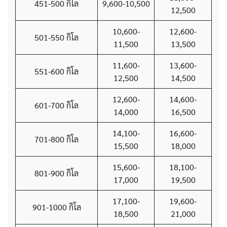
451-500 กิโล
9,600-10,500
12,500
10,600-
12,600-
501-550 กิโล
11,500
13,500
11,600-
13,600-
551-600 กิโล
12,500
14,500
12,600-
14,600-
601-700 กิโล
14,000
16,500
14,100-
16,600-
701-800 กิโล
15,500
18,000
15,600-
18,100-
801-900 กิโล
17,000
19,500
17,100-
19,600-
901-1000 กิโล
18,500
21,000