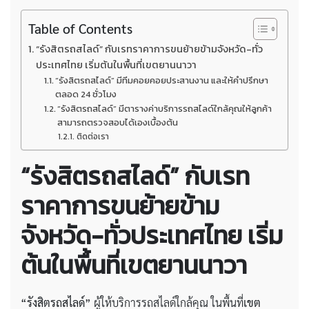
Table of Contents
“รังสิตรถสไลด์” กับเรทราคาการขนย้ายข้ามจังหวัด-ทั่ว
ประเทศไทย เริ่มต้นในพื้นที่เขตยานนาวา
“รังสิตรถสไลด์” มีทีมคอยคอยประสานงาน และให้คำปรึกษา
ตลอด 24 ชั่วโมง
“รังสิตรถสไลด์” มีตารางค่าบริการรถสไลด์ใกล้คุณให้ลูกค้า
สามารถตรวจสอบได้เองเบื้องต้น
ติดต่อเรา
“รังสิตรถสไลด์” กับเรท
ราคาการขนย้ายข้าม
จังหวัด-ทั่วประเทศไทย เริ่ม
ต้นในพื้นที่เขตยานนาวา
“รังสิตรถสไลด์”
ผู้ให้บริการรถสไลด์ใกล้คุณ ในพื้นที่
เขต