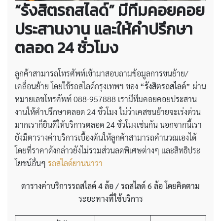
“รังสิตรถสไลด์” มีทีมคอยคอย
ประสานงาน และให้คำปรึกษา
ตลอด 24 ชั่วโมง
ลูกค้าสามารถโทรศัพท์เข้ามาสอบถามข้อมูลการขนย้าย/
เคลื่อนย้าย โดยใช้รถสไลด์กรุงเทพฯ ของ
“รังสิตรถสไลด์”
ผ่าน
หมายเลขโทรศัพท์ 088-957888 เรามีทีมคอยคอยประสาน
งานให้คำปรึกษาตลอด 24 ชั่วโมง ไม่ว่าเคสขนย้ายจะเร่งด่วน
มากเราก็ยินดีให้บริการตลอด 24 ชั่วโมงเช่นกัน นอกจากนี้เรา
ยังมีตารางค่าบริการเบื้องต้นให้ลูกค้าสามารถคำนวณเองได้
โดยที่ราคาดังกล่าวยังไม่รวมส่วนลดพิเศษต่างๆ และสิทธิประ
โยชน์อื่นๆ
รถสไลด์ยานนาวา
ตารางค่าบริการรถสไลด์
4 ล้อ / รถสไลด์ 6 ล้อ โดยคิดตาม
ระยะทางที่ใช้บริการ