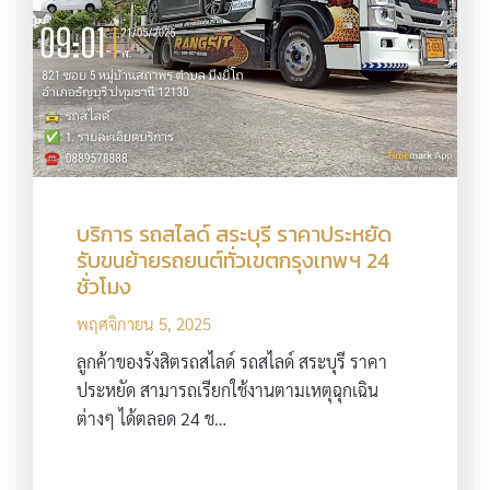
บริการ รถสไลด์ สระบุรี ราคาประหยัด
รับขนย้ายรถยนต์ทั่วเขตกรุงเทพฯ 24
ชั่วโมง
พฤศจิกายน 5, 2025
ลูกค้าของรังสิตรถสไลด์ รถสไลด์ สระบุรี ราคา
ประหยัด สามารถเรียกใช้งานตามเหตุฉุกเฉิน
ต่างๆ ได้ตลอด 24 ช…