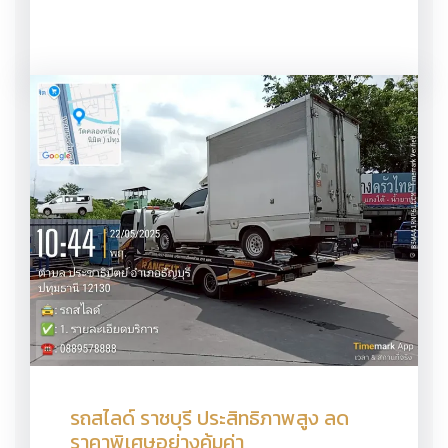
รถสไลด์ ราชบุรี ประสิทธิภาพสูง ลด
ราคาพิเศษอย่างคุ้มค่า