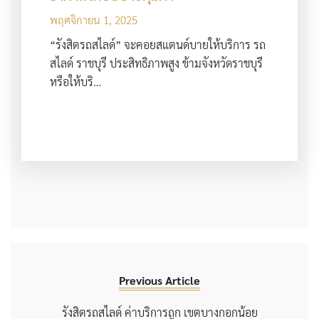
พฤศจิกายน 1, 2025
“รังสิตรถสไลด์” จะคอยสแตนด์บายให้บริการ รถ
สไลด์ ราชบุรี ประสิทธิภาพสูง ข้ามจังหวัดราชบุรี
หรือให้บริ…
Previous Article
รังสิตรถสไลด์ ค่าบริการถูก เขตบางกอกน้อย