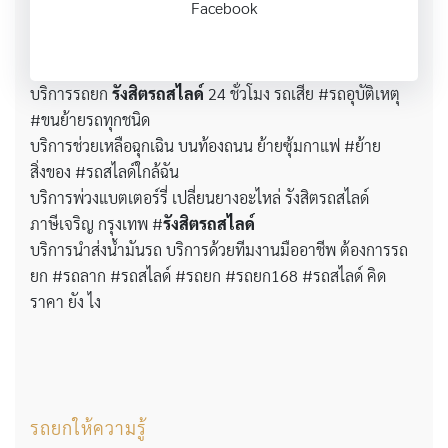
Facebook
บริการรถยก
รังสิตรถสไลด์
24 ชั่วโมง รถเสีย #รถอุบัติเหตุ
#ขนย้ายรถทุกชนิด
บริการช่วยเหลือฉุกเฉิน บนท้องถนน ย้ายซุ้มกาแฟ #ย้าย
สิ่งของ #รถสไลด์ใกล้ฉัน
บริการพ่วงแบตเตอร์รี่ เปลี่ยนยางอะไหล่ รังสิตรถสไลด์
ภาษีเจริญ กรุงเทพ #
รังสิตรถสไลด์
บริการนำส่งน้ำมันรถ บริการด้วยทีมงานมืออาชีพ ต้องการรถ
ยก #รถลาก #รถสไลด์ #รถยก #รถยก168 #รถสไลด์ คิด
ราคา ยัง ไง
รถยกให้ความรู้