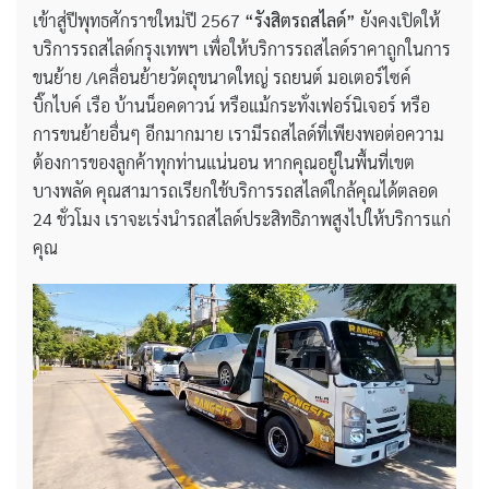
เข้าสู่ปีพุทธศักราชใหม่ปี 2567
“รังสิตรถสไลด์”
ยังคงเปิดให้
บริการรถสไลด์กรุงเทพฯ เพื่อให้บริการรถสไลด์ราคาถูกในการ
ขนย้าย /เคลื่อนย้ายวัตถุขนาดใหญ่ รถยนต์ มอเตอร์ไซค์
บิ๊กไบค์ เรือ บ้านน็อคดาวน์ หรือแม้กระทั่งเฟอร์นิเจอร์ หรือ
การขนย้ายอื่นๆ อีกมากมาย เรามีรถสไลด์ที่เพียงพอต่อความ
ต้องการของลูกค้าทุกท่านแน่นอน หากคุณอยู่ในพื้นที่เขต
บางพลัด คุณสามารถเรียกใช้บริการรถสไลด์ใกล้คุณได้ตลอด
24 ชั่วโมง เราจะเร่งนำรถสไลด์ประสิทธิภาพสูงไปให้บริการแก่
คุณ