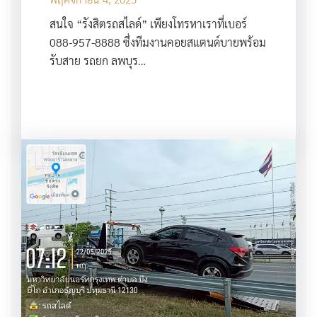
สนใจ “รังสิตรถสไลด์” เพียงโทรหาเราที่เบอร์
088-957-8888 ซึ่งทีมงานคอยสแตนด์บายพร้อม
รับสาย รถยก ลพบุร…