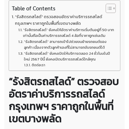
Table of Contents
“รังสิตรถสไลด์” ตรวจสอบอัตราค่าบริการรถสไลด์
กรุงเทพฯ ราคาถูกในพื้นที่เขตบางพลัด
“รังสิตรถสไลด์” ยังคงให้อัตราค่าบริการเริ่มต้นอยู่ที่ 50 บาท
เท่านั้นถือเป็นค่าบริการรถสไลด์ 4 ล้อที่ราคาถูกเช่นเดิม
“รังสิตรถสไลด์” สามารถเข้าไปช่วยขนย้ายรถยนต์ของ
ลูกค้า เนื่องจากตัวลูกค้าเองที่ไม่สามารถขับรถยนต์ได้
“รังสิตรถสไลด์” ยังคงเปิดให้บริการตลอด 24 ชั่วโมงในปี
ใหม่ 2567 ปีนี้ ยังคงเปิดบริการรถสไลด์ใกล้คุณ
ติดต่อเรา
“รังสิตรถสไลด์” ตรวจสอบ
อัตราค่าบริการรถสไลด์
กรุงเทพฯ ราคาถูกในพื้นที่
เขตบางพลัด