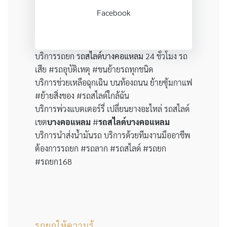
Facebook
บริการรถยก ร
ถสไลด์บางคอแหลม
24 ชั่วโมง รถ
เสีย #รถอุบัติเหตุ #ขนย้ายรถทุกชนิด
บริการช่วยเหลือฉุกเฉิน บนท้องถนน ย้ายซุ้มกาแฟ
#ย้ายสิ่งของ #รถสไลด์ใกล้ฉัน
บริการพ่วงแบตเตอร์รี่ เปลี่ยนยางอะไหล่ รถสไลด์
เขต
บางคอแหลม
#
รถสไลด์บางคอแหลม
บริการนำส่งน้ำมันรถ บริการด้วยทีมงานมืออาชีพ
ต้องการรถยก #รถลาก #รถสไลด์ #รถยก
#รถยก168
รถยกให้ความรู้