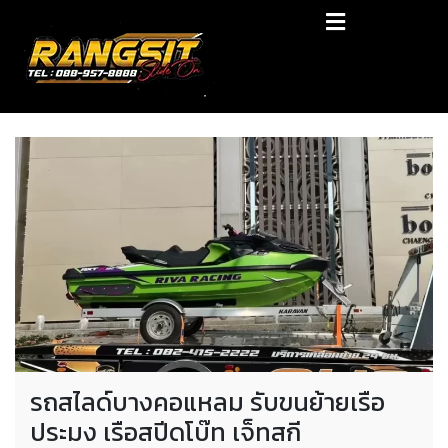
Skip
RANGSIT SlideON
to
content
รถยก168 รถสไลด์รังสิต รถสไลด์ ราคาถูก
รถสไลด์บางคอแหลม รับขนย้ายเรือ
ประมง เรือสปีดโบ๊ท เจ็ทสกี