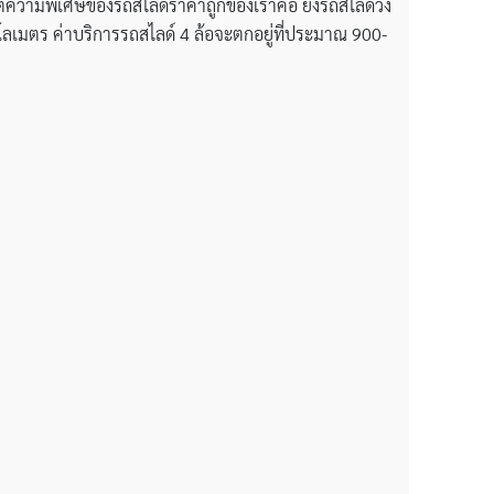
งแต่ความพิเศษของรถสไลด์ราคาถูกของเราคือ ยิ่งรถสไลด์วิ่ง
 กิโลเมตร ค่าบริการรถสไลด์ 4 ล้อจะตกอยู่ที่ประมาณ 900-