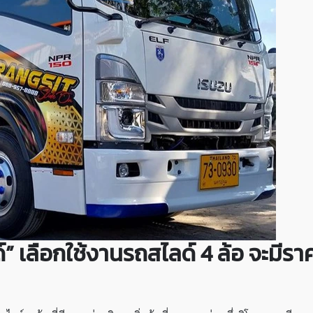
์” เลือกใช้งานรถสไลด์ 4 ล้อ จะมีราค