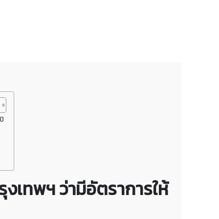
ปิ
งเทพฯ ว่ามีอัตราการให้