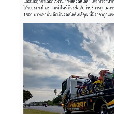
และเมื่อลูกค้าเลือกใช้งาน
“รังสิตรถสไลด์”
เลือกใช้งานรถ
ได้ระยะทางไกลมากเท่าไหร่ ก็จะยิ่งเสียค่าบริการถูกลงตา
1500 บาทเท่านั้น ถือเป็นรถสไลด์ใกล้คุณ ที่มีราคาถูกแล