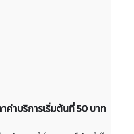
าค่าบริการเริ่มต้นที่ 50 บาท