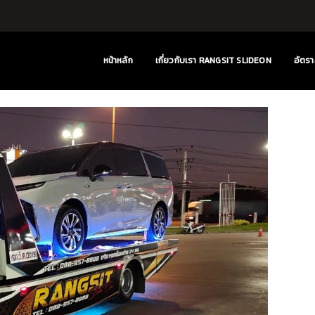
หน้าหลัก
เกี่ยวกับเรา RANGSIT SLIDEON
อัตรา