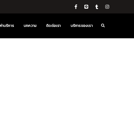
ค่าบริการ
บทความ
ติดต่อเรา
บริการของเรา