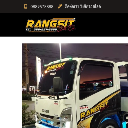
Skip
0889578888
ติดต่อเรา รังสิตรถสไลด์
to
RANGSIT SlideON
content
รถยก168 รถสไลด์รังสิต รถสไลด์ ราคาถูก