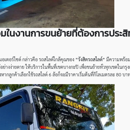
มในงานการขนย้ายที่ต้องการประสิทธิ
มอเตอร์ไซด์ กล่าวคือ รถสไลด์ใกล้คุณของ
“รังสิตรถสไลด์”
มีความพร้อม
่างง่ายดาย ให้บริการในพื้นที่เขตบางกะปิ เพื่อขนย้ายทั่วทุกเขตในกรุง
ึ่งหากลูกค้าเลือกใช้รถสไลด์ 6 ล้อก็จะมีราคาเริ่มต้นที่กิโลเมตรละ 80 บา