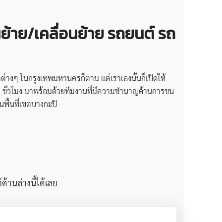
นย้าย/เคลื่อนย้าย รถยนต์ รถ
ขตต่างๆ ในกรุงเทพมหานครก็ตาม แต่เราเองนั้นก็เปิดให้
24 ชั่วโมง มาพร้อมด้วยทีมงานที่มีความชำนาญด้านการขน
นพื้นที่เขตบางกะปิ
้านล่างนี้ได้เลย