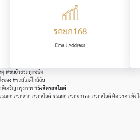
รถยก168
Email Address
เหตุ #ขนย้ายรถทุกชนิด
ิ่งของ #รถสไลด์ใกล้ฉัน
ภาษีเจริญ กรุงเทพ #
รังสิตรถสไลด์
การรถยก #รถลาก #รถสไลด์ #รถยก #รถยก168 #รถสไลด์ คิด ราคา ยัง ไ