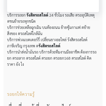
บริการรถยก
รังสิตรถสไลด์
24 ชั่วโมง รถเสีย #รถอุบัติเหตุ
#ขนย้ายรถทุกชนิด
บริการช่วยเหลือฉุกเฉิน บนท้องถนน ย้ายซุ้มกาแฟ #ย้าย
สิ่งของ #รถสไลด์ใกล้ฉัน
บริการพ่วงแบตเตอร์รี่ เปลี่ยนยางอะไหล่ รังสิตรถสไลด์
ภาษีเจริญ กรุงเทพ #
รังสิตรถสไลด์
บริการนำส่งน้ำมันรถ บริการด้วยทีมงานมืออาชีพ ต้องการรถ
ยก #รถลาก #รถสไลด์ #รถยก #รถยก168 #รถสไลด์ คิด
ราคา ยัง ไง
รถยกให้ความรู้