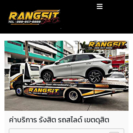
Skip
RANGSIT SlideON
to
content
รถยก168 รถสไลด์รังสิต รถสไลด์ ราคาถูก
ค่าบริการ รังสิต รถสไลด์ เขตดุสิต