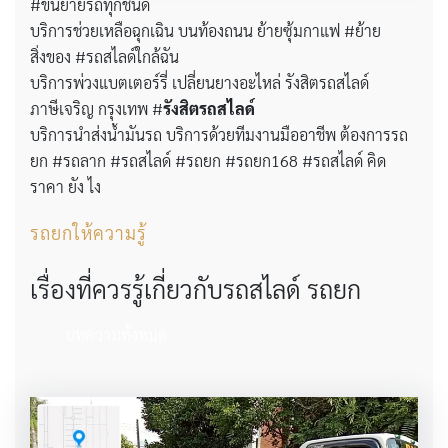
#ขนย้ายรถทุกชนิด
บริการช่วยเหลือฉุกเฉิน บนท้องถนน ย้ายซุ้มกาแฟ #ย้าย
สิ่งของ #รถสไลด์ใกล้ฉัน
บริการพ่วงแบตเตอร์รี่ เปลี่ยนยางอะไหล่ รังสิตรถสไลด์
ภาษีเจริญ กรุงเทพ #
รังสิตรถสไลด์
บริการนำส่งน้ำมันรถ บริการด้วยทีมงานมืออาชีพ ต้องการรถ
ยก #รถลาก #รถสไลด์ #รถยก #รถยก168 #รถสไลด์ คิด
ราคา ยัง ไง
รถยกให้ความรู้
เรื่องที่ควรรู้เกี่ยวกับรถสไลด์ รถยก
บทความทั้งหมด