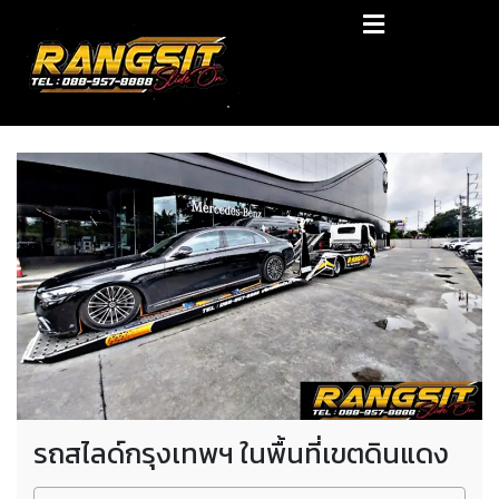
Skip
RANGSIT SlideON
to
content
รถยก168 รถสไลด์รังสิต รถสไลด์ ราคาถูก
รถสไลด์กรุงเทพฯ ในพื้นที่เขตดินแดง