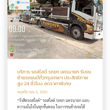
บริการ รถสไลด์ รถยก นครนายก รับขน
ย้ายรถยนต์ทั่วกรุงเทพฯ ประสิทธิภาพ
สูง 24 ชั่วโมง ลดราคาพิเศษ
พฤศจิกายน 6, 2025
“รังสิตรถสไลด์” รถสไลด์ รถยก นครนายก มอบ
ความมั่นใจในทุกขั้นตอน ในการขนย้ายจะได้