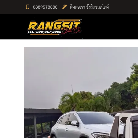
Skip
0889578888
ติดต่อเรา รังสิตรถสไลด์
to
RANGSIT SlideON
content
รถยก168 รถสไลด์รังสิต รถสไลด์ ราคาถูก