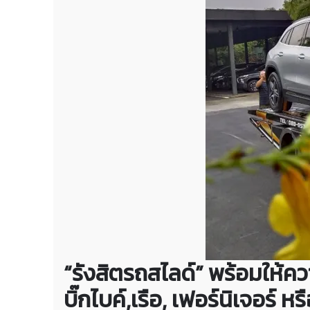
“รังสิตรถสไลด์” พร้อมให้คว
บิ๊กไบค์,เรือ, เฟอร์นิเจอร์ 