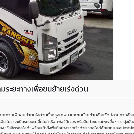
มระยะทางเพื่อขนย้ายเร่งด่วน
ะยะทางเพื่อขนย้ายเร่งด่วนทั่วกรุงเทพฯ และขนย้ายข้ามจังหวัดปลายทางจัง
 ไม่ว่าจะเป็นรถยนต์, บิ๊กไบค์,เรือ, เฟอร์นิเจอร์ หรือสินค้าขนาดใหญ่อื่น ๆ เรามุ่งมั
ง “รังสิตรถสไลด์” พร้อมเข้าถึงพื้นที่อย่างรวดเร็วด้วย รถสไลด์ชัยนาท และอุปกรณ์กา