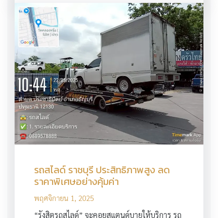
รถสไลด์ ราชบุรี ประสิทธิภาพสูง ลด
ราคาพิเศษอย่างคุ้มค่า
พฤศจิกายน 1, 2025
“รังสิตรถสไลด์” จะคอยสแตนด์บายให้บริการ รถ