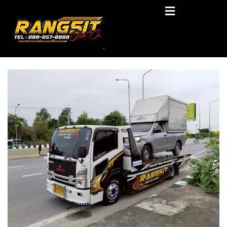
Skip
RANGSIT SlideON
to
content
รถยก168 รถสไลด์รังสิต รถสไลด์ ราคาถูก