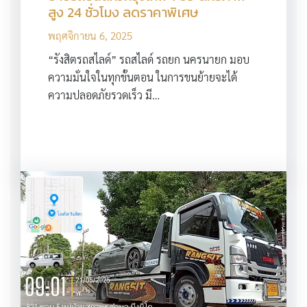
สูง 24 ชั่วโมง ลดราคาพิเศษ
พฤศจิกายน 6, 2025
“รังสิตรถสไลด์” รถสไลด์ รถยก นครนายก มอบ
ความมั่นใจในทุกขั้นตอน ในการขนย้ายจะได้
ความปลอดภัยรวดเร็ว มี…