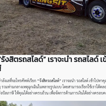
ก “รังสิตรถสไลด์” เราจะนำ รถสไลด์ 
่
ลังเลที่จะโทรศัพท์เรียก
“รังสิตรถสไลด์”
เราจะนำ รถสไลด์ เข้าไปหาคุณ
ื่น ๆ รวมท่ามกลางเหตุฉุกเฉินในหลายรูปแบบ โดยสามารถเรียกใช้เราได้ตลอด
บิลภาษี ให้คุณได้อย่างครบถ้วน เพื่อจัดการด้านการเงินได้อย่างครอบค