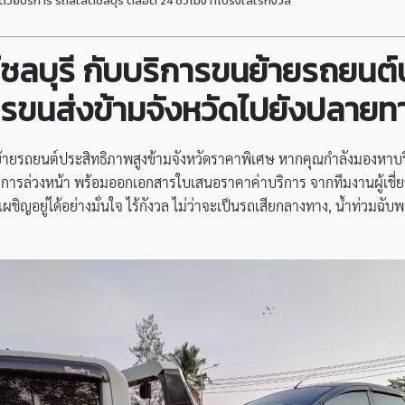
ด้วยบริการ รถสไลด์ชลบุรี ตลอด 24 ชั่วโมง ที่โปร่งใสไร้กังวล
์ชลบุรี กับบริการขนย้ายรถยนต์
รขนส่งข้ามจังหวัดไปยังปลายทา
ยรถยนต์ประสิทธิภาพสูงข้ามจังหวัดราคาพิเศษ หากคุณกำลังมองหาบริกา
รล่วงหน้า พร้อมออกเอกสารใบเสนอราคาค่าบริการ จากทีมงานผู้เชี่ยวชาญ
ญอยู่ได้อย่างมั่นใจ ไร้กังวล ไม่ว่าจะเป็นรถเสียกลางทาง, น้ำท่วมฉับพล