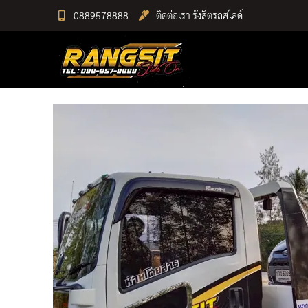
Skip
0889578888
ติดต่อเรา รังสิตรถสไลด์
to
RANGSIT SlideON
content
รถยก168 รถสไลด์รังสิต รถสไลด์ ราคาถูก