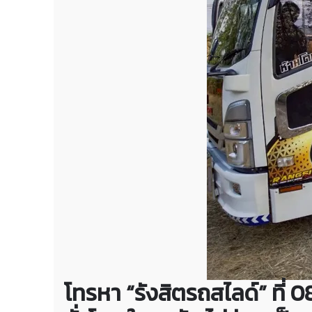
โทรหา “รังสิตรถสไลด์” ท