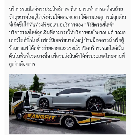
บริการรถสไลด์ทรงประสิทธิภาพ ที่สามารถทำการเคลื่อนย้าย
วัตถุขนาดใหญ่ได้เร่งด่วนได้ตลอดเวลา ได้ตามเหตุการณ์ฉุกเฉิน
ที่เกิดขึ้นได้ทันท่วงที ขอเสนอบริการของ
“รังสิตรถสไลด์”
บริการรถสไลด์ฉุกเฉินที่สามารถให้บริการขนย้ายรถยนต์ รถมอ
เตอร์ไซด์บิ๊กไบค์ เฟอร์นิเจอร์ขนาดใหญ่ บ้านน็อคดาวน์ หรือตู้
ร้านกาแฟ ได้อย่างง่ายดายและรวดเร็ว เปิดบริการรถสไลด์เริ่ม
ต้นในพื้นที่
เขตบางซื่อ
เพื่อขนส่งสินค้าได้ทั่วประเทศไทยตามที่
ลูกค้าต้องการ