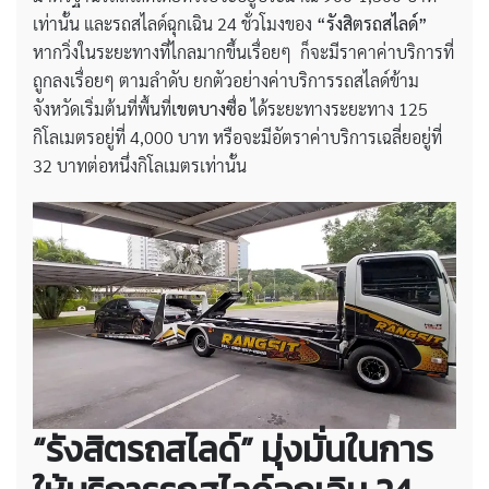
เท่านั้น และรถสไลด์ฉุกเฉิน 24 ชั่วโมงของ
“รังสิตรถสไลด์”
หากวิ่งในระยะทางที่ไกลมากขึ้นเรื่อยๆ ก็จะมีราคาค่าบริการที่
ถูกลงเรื่อยๆ ตามลำดับ ยกตัวอย่างค่าบริการรถสไลด์ข้าม
จังหวัดเริ่มต้นที่พื้นที่
เขตบางซื่อ
ได้ระยะทางระยะทาง 125
กิโลเมตรอยู่ที่ 4,000 บาท หรือจะมีอัตราค่าบริการเฉลี่ยอยู่ที่
32 บาทต่อหนึ่งกิโลเมตรเท่านั้น
“รังสิตรถสไลด์” มุ่งมั่นในการ