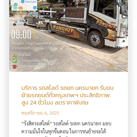
บริการ รถสไลด์ รถยก นครนายก รับขน
ย้ายรถยนต์ทั่วกรุงเทพฯ ประสิทธิภาพ
สูง 24 ชั่วโมง ลดราคาพิเศษ
พฤศจิกายน 6, 2025
“รังสิตรถสไลด์” รถสไลด์ รถยก นครนายก มอบ
ความมั่นใจในทุกขั้นตอน ในการขนย้ายจะได้