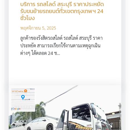
บริการ รถสไลด์ สระบุรี ราคาประหยัด
รับขนย้ายรถยนต์ทั่วเขตกรุงเทพฯ 24
ชั่วโมง
พฤศจิกายน 5, 2025
ลูกค้าของรังสิตรถสไลด์ รถสไลด์ สระบุรี ราคา
ประหยัด สามารถเรียกใช้งานตามเหตุฉุกเฉิน
ต่างๆ ได้ตลอด 24 ช…