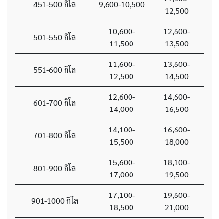
451-500 กิโล
9,600-10,500
12,500
10,600-
12,600-
501-550 กิโล
11,500
13,500
11,600-
13,600-
551-600 กิโล
12,500
14,500
12,600-
14,600-
601-700 กิโล
14,000
16,500
14,100-
16,600-
701-800 กิโล
15,500
18,000
15,600-
18,100-
801-900 กิโล
17,000
19,500
17,100-
19,600-
901-1000 กิโล
18,500
21,000