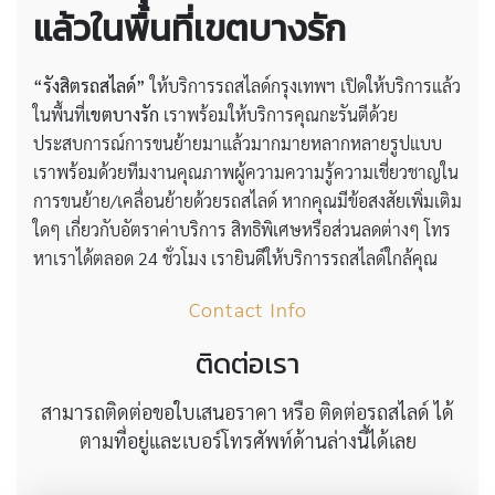
แล้วในพื้นที่เขตบางรัก
“รังสิตรถสไลด์”
ให้บริการรถสไลด์กรุงเทพฯ เปิดให้บริการแล้ว
ในพื้นที่
เขตบางรัก
เราพร้อมให้บริการคุณกะรันตีด้วย
ประสบการณ์การขนย้ายมาแล้วมากมายหลากหลายรูปแบบ
เราพร้อมด้วยทีมงานคุณภาพผู้ความความรู้ความเชี่ยวชาญใน
การขนย้าย/เคลื่อนย้ายด้วยรถสไลด์ หากคุณมีข้อสงสัยเพิ่มเติม
ใดๆ เกี่ยวกับอัตราค่าบริการ สิทธิพิเศษหรือส่วนลดต่างๆ โทร
หาเราได้ตลอด 24 ชั่วโมง เรายินดีให้บริการรถสไลด์ใกล้คุณ
Contact Info
ติดต่อเรา
สามารถติดต่อขอใบเสนอราคา หรือ ติดต่อรถสไลด์ ได้
ตามที่อยู่และเบอร์โทรศัพท์ด้านล่างนี้ได้เลย