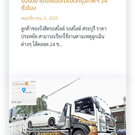
รับขนย้ายรถยนต์ทั่วเขตกรุงเทพฯ 24
ชั่วโมง
พฤศจิกายน 5, 2025
ลูกค้าของรังสิตรถสไลด์ รถสไลด์ สระบุรี ราคา
ประหยัด สามารถเรียกใช้งานตามเหตุฉุกเฉิน
ต่างๆ ได้ตลอด 24 ช…