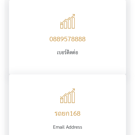
0889578888
เบอร์ติดต่อ
รถยก168
Email Address