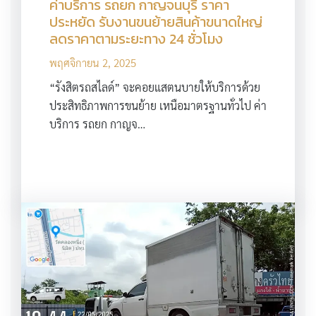
ค่าบริการ รถยก กาญจนบุรี ราคา
ประหยัด รับงานขนย้ายสินค้าขนาดใหญ่
ลดราคาตามระยะทาง 24 ชั่วโมง
พฤศจิกายน 2, 2025
“รังสิตรถสไลด์” จะคอยแสตนบายให้บริการด้วย
ประสิทธิภาพการขนย้าย เหนือมาตรฐานทั่วไป ค่า
บริการ รถยก กาญจ…