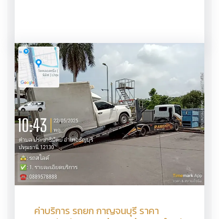
ค่าบริการ รถยก กาญจนบุรี ราคา